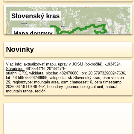
Mapa dopravy
Novinky
Viac info:
aktualizovať mapu
,
uprav v JOSM (pokročilé)
,
-1934524
,
Súradnice:
48°35'44"N
,
20°34'47"E
stiahni GPX
,
wikidata
, plocha: 482470680, lon: 20.579732960247636,
lat: 48.59575828249988, wikipedia: sk:Slovenský kras, osm version:
29, region:type: mountain area, osm changeset: 0, osm timestamp:
2026 03 18T19:48:46Z, boundary: geomorphological unit, natural:
mountain range, región,