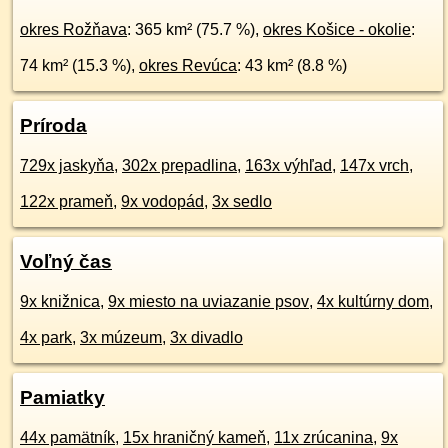
okres Rožňava
: 365 km² (75.7 %),
okres Košice - okolie
:
74 km² (15.3 %),
okres Revúca
: 43 km² (8.8 %)
Príroda
729x jaskyňa
,
302x prepadlina
,
163x výhľad
,
147x vrch
,
122x prameň
,
9x vodopád
,
3x sedlo
Voľný čas
9x knižnica
,
9x miesto na uviazanie psov
,
4x kultúrny dom
,
4x park
,
3x múzeum
,
3x divadlo
Pamiatky
44x pamätník
,
15x hraničný kameň
,
11x zrúcanina
,
9x