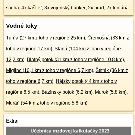
socha
,
4x kaštieľ
,
3x vojenský bunker
,
2x hrad
,
2x fontána
Vodné toky
Turňa (27 km z toho v regióne 25 km)
,
Čremošná (33 km z
toho v regióne 17 km)
,
Slaná (104 km z toho v regióne
12,2 km)
,
Blatný potok (31 km z toho v regióne 10,8 km)
,
Miglinc (10,1 km z toho v regióne 6,7 km)
,
Štítnik (36 km z
toho v regióne 6,7 km)
,
Hájsky potok (44 km z toho v
regióne 6,5 km)
,
Bazínsky potok (6,2 km)
,
Múrok (5,8 km)
,
Muráň (54 km z toho v regióne 5,8 km)
Extra: