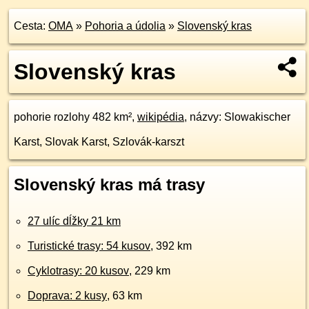
Cesta:
OMA
»
Pohoria a údolia
»
Slovenský kras
Slovenský kras
pohorie rozlohy 482 km²,
wikipédia
, názvy: Slowakischer
Karst, Slovak Karst, Szlovák-karszt
Slovenský kras má trasy
27 ulíc dĺžky 21 km
Turistické trasy: 54 kusov
, 392 km
Cyklotrasy: 20 kusov
, 229 km
Doprava: 2 kusy
, 63 km