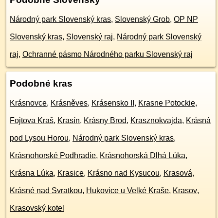
Národný park Slovenský kras
,
Slovenský Grob
,
OP NP
Slovenský kras
,
Slovenský raj
,
Národný park Slovenský
raj
,
Ochranné pásmo Národného parku Slovenský raj
Podobné kras
Krásnovce
,
Krásněves
,
Krásensko II
,
Krasne Potockie
,
Fojtova Kraš
,
Krasín
,
Krásny Brod
,
Krasznokvajda
,
Krásná
pod Lysou Horou
,
Národný park Slovenský kras
,
Krásnohorské Podhradie
,
Krásnohorská Dlhá Lúka
,
Krásna Lúka
,
Krasice
,
Krásno nad Kysucou
,
Krasová
,
Krásné nad Svratkou
,
Hukovice u Velké Kraše
,
Krasov
,
Krasovský kotel